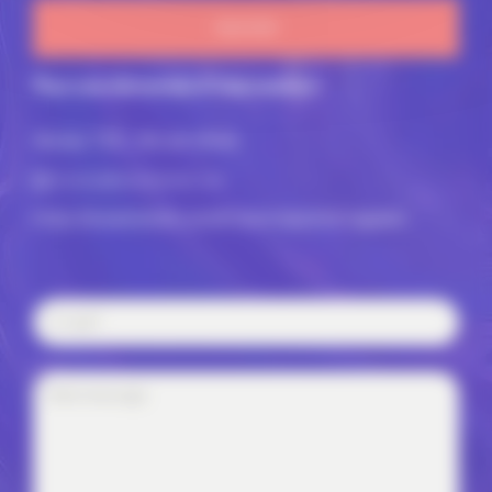
ENVOYER
Pour une demande d'intervention
Nicolas TEIL,
We are Minds
nicolas@weareminds.com
https://weareminds.com/fr/talents/patrick-lagadec