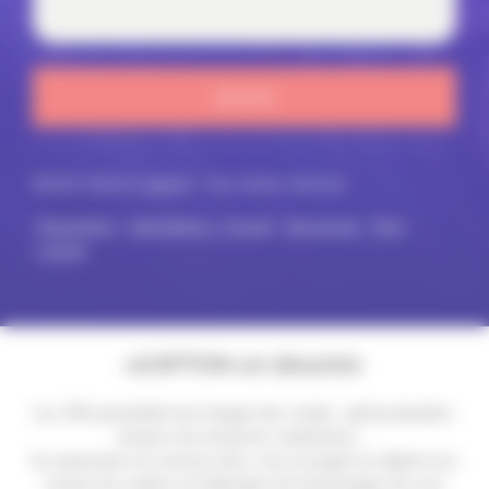
ENVOYER
©2021 Patrick Lagadec. Tous droits réservés
Présentation
Interventions – Conseil
Ressources
Blog
Contact
reCAPTCHA est désactivé.
Les APIs permettent de charger des scripts : géolocalisation,
moteurs de recherche, traductions, ...
En autorisant ces services tiers, vous acceptez le dépôt et la
lecture de cookies et l'utilisation de technologies de suivi