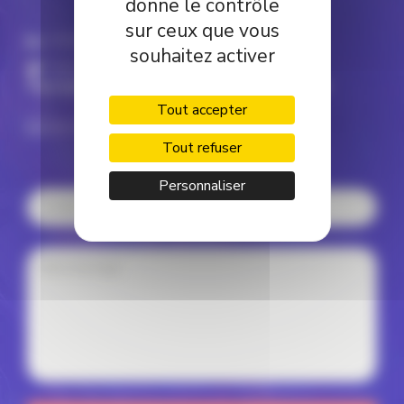
donne le contrôle
sur ceux que vous
Linkedin
souhaitez activer
Twitter
Pour prendre contact avec Patrick Lagadec
Tout accepter
patrick@patricklagadec.net
Tout refuser
Personnaliser