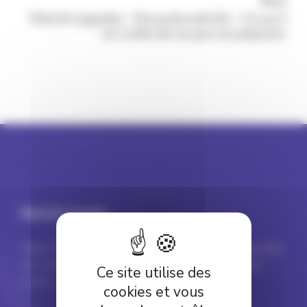
Next
Patrick Lagadec : Discontinuité (2) – Ce qu’il
en coûte de ne pas se préparer
Patrick Lagadec
Expert dans le domaine de la prévention et du pilotage
des crises majeures en milieu instable et largement
Ce site utilise des
inconnu.
cookies et vous