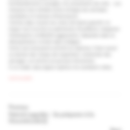
bombardements aveugles, les assassinats de civils… Les
menaces hors échelle entre attaque de centrales
nucléaires et menace d’holocauste…
Comme dans toutes les crises de haute gravité, on
risque tout à la fois la submersion étouffante, l’angoisse
tétanisante, la fébrilité aggravante, l’abandon dans la
désespérance, la fuite dans l’indigne…
Outre une incessante activité en réponse, il faut savoir
se donner des temps de respiration, rechercher des
ancrages, se mettre en posture d’invention.
À ce stade, deux lignes repères me semblent utiles.
Lire la suite
Previous
Patrick Lagadec : Se préparer à la
Discontinuité (1)