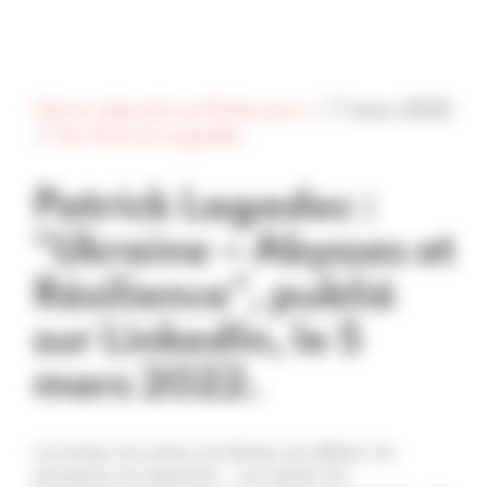
Panneau de gestion des cookies
Patrick Lagadec
Libres rebonds au fil des jours
7 mars 2022
Par Patrick Lagadec
Patrick Lagadec :
“Ukraine – Abysses et
Résilience”, publié
sur LinkedIn, le 5
mars 2022.
Les écrans, les cartes, les flèches, les débats, les
assurances, les questions… Les tueries, les