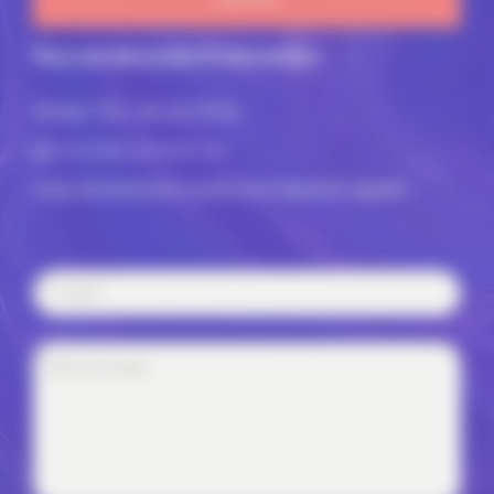
Pour une demande d'intervention
Nicolas TEIL,
We are Minds
nicolas@weareminds.com
https://weareminds.com/fr/talents/patrick-lagadec