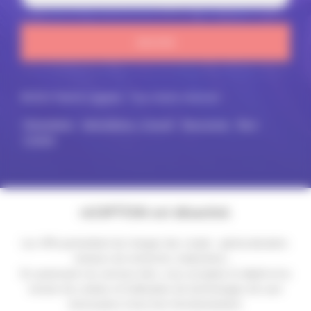
ENVOYER
©2021 Patrick Lagadec. Tous droits réservés
Présentation
Interventions – Conseil
Ressources
Blog
Contact
reCAPTCHA est désactivé.
Les APIs permettent de charger des scripts : géolocalisation,
moteurs de recherche, traductions, ...
En autorisant ces services tiers, vous acceptez le dépôt et la
lecture de cookies et l'utilisation de technologies de suivi
nécessaires à leur bon fonctionnement.