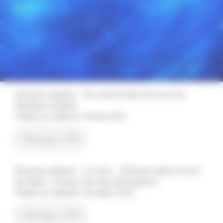
Emeutes urbaines – En commentaire d’un post de
Matthieu Langlois
Publié sur Linked In, 30 juin 2023
Télécharger le PDF
Émeutes urbaines – La Croix : « Émeutes après la mort
de Nahel : à Rouen, des élus désemparés »
Publié sur LinkedIn, 1er juillet 2023
Télécharger le PDF