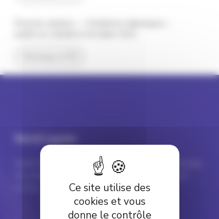
Émeutes urbaines – « Problèmes diaboliques »
publié sur Linkedin le 05 Juillet 2023
Télécharger le PDF
Patrick Lagadec
Expert dans le domaine de la prévention et du pilotage
des crises majeures en milieu instable et largement
Ce site utilise des
inconnu.
cookies et vous
donne le contrôle