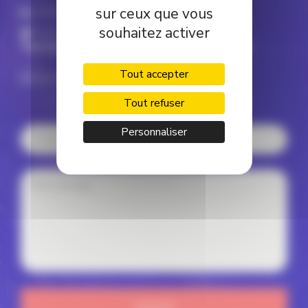
sur ceux que vous
Linkedin
souhaitez activer
Twitter
Pour prendre contact avec Patrick Lagadec
Tout accepter
patrick@patricklagadec.net
Tout refuser
Personnaliser
ENVOYER