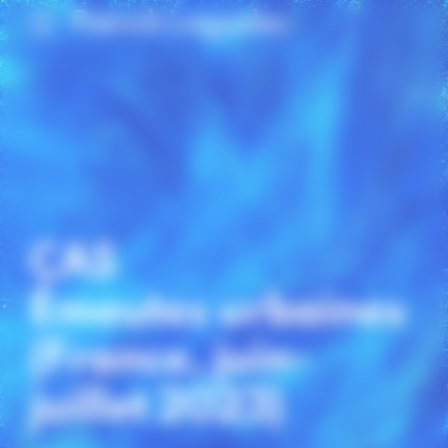
Panneau de gestion des cookies
Patrick Lagadec
CAS
Émeutes urbaines
(France, juin-
juillet 2023)